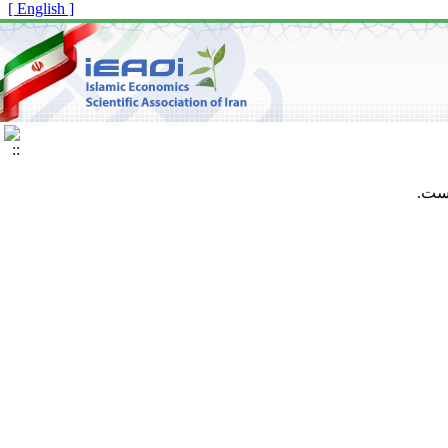
[ English ]
است.