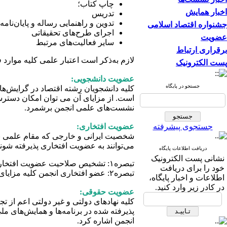
چاپ کتاب؛
اخبار همایش
تدریس
تدوین و راهنمایی رساله و پایان‌نام
جشنواره اقتصاد اسلامی
اجرای طرح‌های تحقیقاتی
عضویت
سایر فعالیت‌های مرتبط
برقراری ارتباط
لازم به‌ذکر است اعتبار علمی کلیه موارد
پست الکترونیک
عضویت دانشجویی:
جستجو در پایگاه
کلیه دانشجویان رشته اقتصاد در گرایش‌ه
است. از مزایای آن می توان امکان دسترسی
نشست‌های علمی انجمن برشمرد.
جستجوی پیشرفته
عضویت افتخاری:
شخصیت ایرانی و خارجی که مقام علمی برجست
می‌توانند به عضویت افتخاری پذیرفته شوند
دریافت اطلاعات پایگاه
نشانی پست الکترونیک
تبصره۱: تشخیص صلاحیت عضویت افتخاری به عهده هیأت مدیره می‌باشد.
خود را برای دریافت
تبصره۲: عضو افتخاری انجمن کلیه مزایای عضویت پیوسته به جز حق انتخاب شدن در در هیأت مدیره را داراست.
اطلاعات و اخبار پایگاه،
در کادر زیر وارد کنید.
عضویت حقوقی:
کلیه نهادهای دولتی و غیر دولتی اعم از ت
پذیرفته شده در برنامه‌ها و همایش‌های م
انجمن اشاره کرد.