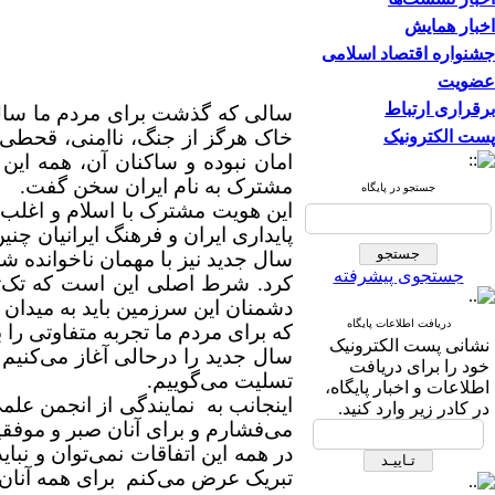
اخبار همایش
جشنواره اقتصاد اسلامی
عضویت
برقراری ارتباط
سالی که گذشت برای مردم ما سال اب
خاک هرگز از جنگ، ناامنی، قحطی،
پست الکترونیک
امان نبوده و ساکنان آن، همه این 
مشترک به نام ایران سخن گفت.
جستجو در پایگاه
این هویت مشترک با اسلام و اغلب 
پایداری ایران و فرهنگ ایرانیان چن
سال جدید نیز با مهمان ناخوانده ش
جستجوی پیشرفته
کرد. شرط اصلی این است که تک‌تک
دشمنان این سرزمین باید به میدان م
دریافت اطلاعات پایگاه
که برای مردم ما تجربه متفاوتی را ب
نشانی پست الکترونیک
سال جدید را درحالی آغاز می‌کنیم
خود را برای دریافت
تسلیت می‌گوییم.
اطلاعات و اخبار پایگاه،
اینجانب به نمایندگی از انجمن علم
در کادر زیر وارد کنید.
می‌فشارم و برای آنان صبر و موفق
در همه این اتفاقات نمی‌توان و نبا
تبریک عرض می‌کنم برای همه آنان 