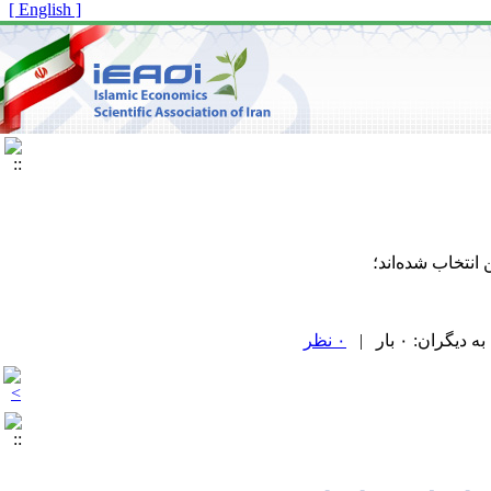
[ English ]
۰ نظر