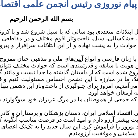
پیام نوروزی رئیس انجمن علمی اقتصاد
بسم‌ الله الرحمن‌ الرحیم
تلائات متعددی بود سالی که با سیل شروع شد و با کرونا 
 خشکسالی، سیل، تاخت‌و‌تاز اقوم مختلف و در مقاطعی از
حوادث را به پشت نهاده و از این ابتلائات سرافراز و پیرو
با زبان فارسی و انواع آیین‌های ملی و مذهبی چنان ممزو
ین هویت با سابقه و قدرتمندی است که حوادث مختلف نتوانست
روع شده است که از داستان گذشته ما جدا نیست و مانند گذش
 ما در مبارزه با این دشمن احساس مسئولیت کنیم و فعال
ی‌آمدیم، امروز برای جلوگیری از تاخت‌و‌تاز این دشمن پنهان
ه ارمغان خواهد آورد.
 که جمعی از هموطنان ما در مرگ عزیزان خود سوگوارند به 
ی اقتصاد اسلامی ایران، دستان پزشکان و پرستاران و کادر
یت بیشتر آرزو دارم و امید است در فرصت مناسب آنگونه ک
ید نوروز را فراموش کرد. این سال جدید را به تک‌تک اعضای ا
سلامتی و موفقیت آرزومندم.