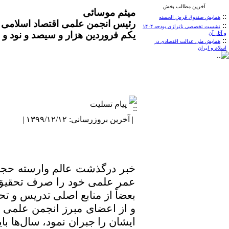
آخرین مطالب بخش
میثم موسائی
::
همایش صندوق قرض الحسنه
رئیس انجمن علمی اقتصاد اسلامی ا
::
نشست تخصصی ناترازی بودجه ۱۴۰۴
یکم فروردین هزار و سیصد و نود و ن
و آثار آن
::
همایش ملی عدالت اقتصادی در
اسلام و ایران
پیام تسلیت
| آخرین بروزرسانی: ۱۳۹۹/۱۲/۱۲ |
خبر درگذشت عالم وارسته حجه 
عمر علمی خود را صرف تحقیق و 
بعضاً از منابع اصلی تدریس و 
و از اعضای مبرز انجمن علمی اق
ایشان را جبران نمود، سال‌ها با