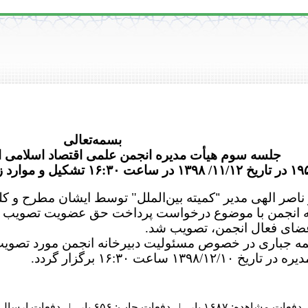
بسمه‌تعالی
جلسه سوم هیأت مدیره انجمن علمی اقتصاد اسلامی ا
"
کمیته بین‌الملل" توسط ایشان مطرح و ک
دفعات مشاهده: ۱۶۸۷ بار | دفعات چاپ: ۶۵۶ بار | دفعات ارسال به دیگران: ۰ بار |