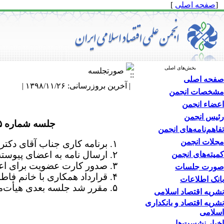
[
صفحه اصلی
]
بخش‌های اصلی
صورتجلسه
صفحه اصلی
| آخرین بروزرسانی: ۱۳۹۸/۱۱/۲۶ |
مشخصات انجمن
اعضاء انجمن
رئیس انجمن
جلسه شماره ۱۹۵ در تاریخ ۱۱/۱۲/ ۱۳۹۸ در ساعت ۱۶:۳۰ تشکیل و موارد زیر به تصویب اعضا هیأت مدیره رسید:
تفاهم‌نامه‌های انجمن
مجلات انجمن
۱. برنامه کاری جناب آقای دکتر ناصر الهی مدیر
۲. ارسال نامه به اعضای پیوسته انجمن با موضوع درخواست پرداخت حق عضویت تصویب شد.
کمیته‌های انجمن
۳. صدور کارت عضویت برای اعضای فعال انجمن، تصویب شد.
صورت جلسات
۴. قرارداد همکاری با خانم فاطمه جباری در خصوص مسئولیت دبیرخانه انجمن مورد تصویب قرار گرفت.
بانک اطلاعات
۵. مقرر شد جلسه بعدی هیأت‌مدیره در تاریخ ۱۳۹۸/۱۲/۱۰ ساعت ۱۶:۳۰ برگزار گردد.
نشریه اقتصاد اسلامی
نشریه اقتصاد و بانکداری
اسلامی
اخبار نشست‌ها