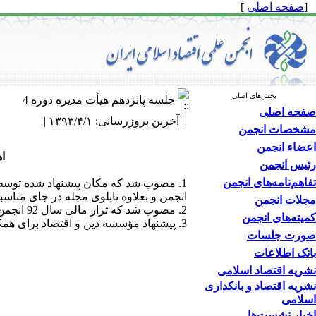
[
صفحه اصلی
]
بخش‌های اصلی
جلسه پانزدهم هیأت مدیره دوره 4
صفحه اصلی
| آخرین بروزرسانی: ۱۳۹۳/۴/۱ |
مشخصات انجمن
اعضاء انجمن
اه
رئیس انجمن
تفاهم‌نامه‌های انجمن
1. مصوب شد که مکان پیشنهاد شده توسط 
انجمن و بعلاوه تابلوی مجله در جای مناس
مجلات انجمن
2. مصوب شد که تراز مالی سال 92 انجمن توسط حسابدار قبلی زیر نظر دکتر حسین حشمتی تا تاریخ 15/03/93 تنظیم شود.
کمیته‌های انجمن
3. پیشنهاد مؤسسه دین و اقتصاد برای همکاری در انتشار مجله دین و اقتصاد مطرح و مقرر شد در جلسه بعدی تصمیم نهایی اتخاذ شود.
صورت جلسات
بانک اطلاعات
نشریه اقتصاد اسلامی
نشریه اقتصاد و بانکداری
اسلامی
اخبار نشست‌ها