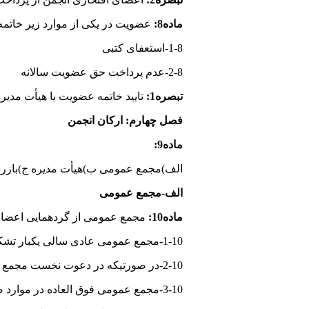
ماده8:
عضویت در یکی از موارد زیر خاتمه 
1-8-استعفای کتبی
2-8-عدم پرداخت حق عضویت سالانه
تبصره1:
تایید خاتمه عضویت با هیأت مدیر
فصل چهارم: ارکان انجمن
ماده9:
الف)مجمع عمومی ب)هیأت مدیره ج)بازر
الف-مجمع عمومی
ماده10:
مجمع عمومی از گردهمایی اعضای 
1-10-مجمع عمومی عادی سالی یکبار تشکیل می شود و با حضور یا رأی کتبی نصف به علاوه یک کل اعضای انجمن رسمیت می یابد و تصمیمات با اکثریت آراء معتبر است.
2-10-در صورتیکه در دعوت نخست مجمع عمومی رسمیت نیافت، جلسه دوم با فاصله حداقل بیست روز بعد تشکیل می شود و با هر تعداد حاضر، جلسه رسمیت خواهد یافت.
3-10-مجمع عمومی فوق العاده در موارد ضروری با دعوت هیأت مدیره یا بازرسان و یا با تقاضای کتبی یک سوم اعضای پیوسته تشکیل می شود.