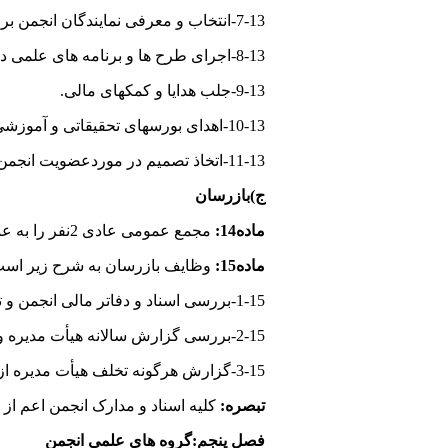
7-13-انتخاب و معرفی نمایندگان انجمن برای شرکت در مجامع علمی داخلی و خارجی.
8-13-اجرای طرح ها و برنامه های علمی در چارچوب وظایف انجمن.
9-13-جلب هدایا و کمکهای مالی.
10-13-اهدای بورسهای تحقیقاتی و آموزشی.
11-13-اتخاذ تصمیم در موردعضویت انجمن در مجامع علمی داخلی و خارجی با رعایت قوانین و مقررات جاری کشور.
ج)بازرسان
ماده14:
مجمع عمومی عادی 2نفر را به عنوان بازرسان اصلی و 1نفر را به عنوان عضو علی البدل برای مدت 3سال انتخاب می نماید. تبصره:انتخاب مجدد بازرسان بلامانع است.
ماده15:
وظایف بازرسان به شرح زیر است
1-15-بررسی اسناد و دفاتر مالی انجمن و تهیه گزارش برای مجمع عمومی.
2-15-بررسی گزارش سالانه هیأت مدیره و تهیه گزارش از عمکلرد انجمن برای اطلاع مجمع عمومی.
3-15-گزارش هرگونه تخلف هیأت مدیره از مفاد اساسنامه به مجمع عمومی.
تبصره:
کلیه اسناد و مدارک انجمن اعم از
فصل پنجم:گروه های علمی انجمن