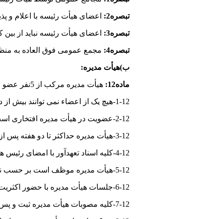
تبصره2:
اعضای هیأت رئیسه با اعلام و پذ
تبصره3:
اعضای هیأت رئیسه نباید از بین کس
تبصره4:
مجمع عمومی فوق العاده به منظور تصمیم گیری در مواد بندهای 5-11 و 
ب)هیأت مدیره:
ماده12:
هیأت مدیره مرکب از 5نفر عضو اصلی و 2نفر عضو علی البدل می باشد. که هر 3سال یکبار با رأی مخفی از میان اعضای پیوسته انجمن انتخاب می شوند.
1-12-هیچ یک از اعضاء نمی توانند بیش از دو بار متوالی به عضویت هیأت مدیره انتخاب شوند.
2-12-عضویت در هیأت مدیره افتخاری است.
3-12-هیأت مدیره حداکثر تا دو هفته پس از انتخاب شدن تشکیل جلسه داده و با رأی کتبی نسبت به تفکیک وظایف خود اقدام می نماید. (انتخاب رئیس،نایب رئیس و خزانه دار)
4-12-کلیه اسناد تعهدآور با امضای رئیس هیأت مدیره یا نایب رئیس و خزانه دار همراه با مهر انجمن و نامه های رسمی با امضای رئیس هیأت مدیره یا نایب رئیس معتبر خواهد بود.
5-12-هیأت مدیره موظف است بر حسب نیازهر یک ماه یکبار تشکیل جلسه دهد. فاصله بین ارسال دعوتنامه یا تلفن با تاریخ تشکیل جلسه هیأت مدیره حداقل 3روز است.
6-12-جلسات هیأت مدیره با حضور اکثریت اعضاءرسمیت می یابد و تصمیمات متخذه با اکثریت آرای موافق معتبر است.
7-12-کلیه مصوبات هیأت مدیره ثبت و پس از امضای اعضاء در دفتر صورتجلسات هیأت مدیره نگهداری می شود.