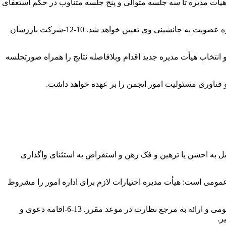
أت مدیره تا سه جلسه متوالی و پنج جلسه متناوب در حکم استعفای
9-12-در صورت استعفا، برکناری و یا فوت هر یک از اعضای هیأت مدیره، عضو علی البدل برای مدت باقیمانه دوره عضویت به جانشینی وی تعیین خواهد شد. 10-12-شرکت بازرسان
خوانی مجمع عمومی و انتخاب هیأت مدیره جدید اقدام وبلافاصله نتایج را همراه صورتجلسه
 فناوری مسئولیت امور انجمن را بر عهده خواهد داشت.
تبدیل به احسن یا ترهین و فک رهن و استقراض به استثنای واگذاری
 عمومی است: هیأت مدیره اختیارات لازم برای اداره امور را مشروط
5-13-تهیه گزارش سالانه و تنظیم تراز مالی و صورتحساب درآمدها و هزینه های انجمن برای تصویب در مجمع عمومی و ارائه به مرجع نظارت در موعد مقرر. 13-6-اقامه دعوی و
ر.