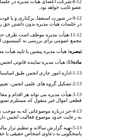
8-12-شرکت اعضای هیأت مدیره در جل
عضو غایب خواهد بود.
در جلسات هیأت مدیره بدون داشتن حق ر
مجمع عمومی برای بررسی به کمیسیون ان
تبصره:
هیأت مدیره پیشین با تایید هیأت 
ماده13:
هیأت مدیره نماینده قانونی انجمن
1-13-اداره امور جاری انجمن طبق اساسنامه و مصوبات مجمع عمومی.
2-13-تشکیل گروه های علمی انجمن، تعیین وظایف و نظارت بر فعالیت آنها.
3-13-هیأت مدیره می تواند هر اقدام و 
قطعی اموال غیر منقول که مستلزم تصوی
4-13-جز درباره موضوعاتی که به موجب
به رعایت حدود موضوع فعالیت انجمن دارا
پاسخگویی به دعاوی اشخاص حقیقی یا حقو