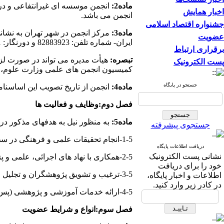
ماده2:
انجمن موسسه ای غیرانتفاعی و در 
اخبار همایش
انجمن می باشد.
جشنواره اقتصاد اسلامی
ماده3:
مرکز انجمن در شهر تهران به نشانی
عضویت
ایران- شماره تلفن: 82883923 و دورنگار: 88008571 –صندوق پستی: 316-14115 می باشد و شعب آن می‌تواند در هر منطقه‌ای از کشور تشکیل شود.
برقراری ارتباط
تبصره:
هیأت مدیره می تواند در صورت لزوم
پست الکترونیک
کمیسیون انجمن های علمی وزارت علوم، ت
جستجو در پایگاه
ماده4:
انجمن از تاریخ تصویب این اساسنا
فصل دوم:وظایف و فعالیت ها
ماده5:
به منظور نیل به هدفهای مذکور در ماده (1)این اساسنامه،انجمن اقدامات زیر را به ع
جستجوی پیشرفته
1-5-انجام تحقیقات علمی و فرهنگی در سطح بین المللی با همکاری محققان و متخصصان در زمینه اقتصاد اسلامی.
دریافت اطلاعات پایگاه
نشانی پست الکترونیک
2-5-همکاری با نهاد های اجرائی، علمی و پژوهشی در زمینه ارزیابی و بازنگری طرحها و برنامه های مربوط به امور آموزش و پژوهش در زمینه اقتصاد اسلامی.
خود را برای دریافت
3-5-ترغیب و تشویق پژوهشگران و تجلیل از محققان و استادان ممتاز.
اطلاعات و اخبار پایگاه،
در کادر زیر وارد کنید.
4-5-ارائه خدمات آموزشی و پژوهشی (پس از کسب مجوز از مراجع ذی صلاح).
فصل سوم:انواع و شرایط عضویت