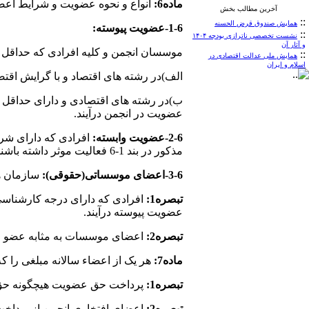
ماده6:
انواع و نحوه عضویت و شرایط اعضا
آخرین مطالب بخش
::
همایش صندوق قرض الحسنه
1-6-عضویت پیوسته:
::
نشست تخصصی ناترازی بودجه ۱۴۰۴
و آثار آن
موسسان انجمن و کلیه افرادی که حداقل 
::
همایش ملی عدالت اقتصادی در
اسلام و ایران
الف)در رشته های اقتصاد و با گرایش اقتص
ب)در رشته های اقتصادی و دارای حداقل دو
عضویت در انجمن درآیند.
2-6-عضویت وابسته:
مذکور در بند 1-6 فعالیت موثر داشته باشند.
3-6-اعضای موسساتی(حقوقی):
سازمان ها
تبصره1:
عضویت پیوسته درآیند.
تبصره2:
اعضای موسسات به مثابه عضو 
ماده7:
هر یک از اعضاء سالانه مبلغی را 
تبصره1:
پرداخت حق عضویت هیچگونه حق و 
تبصره2:
اعضای افتخاری انجمن از پردا