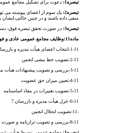
تبصره1:
دعوت برای تشکیل مجامع عمومی بص
تبصره2:
یک سوم از اعضای پیوسته می توان
منفی داده باشند و در چنین حالتی،ایشان 
تبصره3:
در صورت تحقق تبصره فوق، دستو
ماده11:وظایف مجامع عمومی عادی و فوق العاده:
1-11-انتخاب اعضای هیأت مدیره و بازرسان
2-11-تصویب خط مشی انجمن
3-11-بررسی و تصویب پیشنهادات هیأت مدیره و بازرسان
4-11-تعیین میزان حق عضویت
5-11-تصویب تغییرات در مفاد اساسنامه
6-11-عزل هیأت مدیره و بازرسان 7
-11-تصویب انحلال انجمن
8-11-بررسی و تصویب ترازنامه و صورت حساب درآمدها و هزینه های سال مالی گذشته و بودجه سال آتی انجمن
تبصره1:
مجامع عمومی توسط هیأت رئیسه 