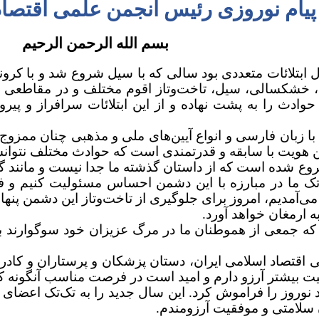
پیام نوروزی رئیس انجمن علمی اقتصاد
بسم‌ الله الرحمن‌ الرحیم
تلائات متعددی بود سالی که با سیل شروع شد و با کرونا 
 خشکسالی، سیل، تاخت‌و‌تاز اقوم مختلف و در مقاطعی از
حوادث را به پشت نهاده و از این ابتلائات سرافراز و پیرو
با زبان فارسی و انواع آیین‌های ملی و مذهبی چنان ممزو
ین هویت با سابقه و قدرتمندی است که حوادث مختلف نتوانست
روع شده است که از داستان گذشته ما جدا نیست و مانند گذش
 ما در مبارزه با این دشمن احساس مسئولیت کنیم و فعال
ی‌آمدیم، امروز برای جلوگیری از تاخت‌و‌تاز این دشمن پنهان
ه ارمغان خواهد آورد.
 که جمعی از هموطنان ما در مرگ عزیزان خود سوگوارند به 
ی اقتصاد اسلامی ایران، دستان پزشکان و پرستاران و کادر
یت بیشتر آرزو دارم و امید است در فرصت مناسب آنگونه ک
ید نوروز را فراموش کرد. این سال جدید را به تک‌تک اعضای ا
سلامتی و موفقیت آرزومندم.