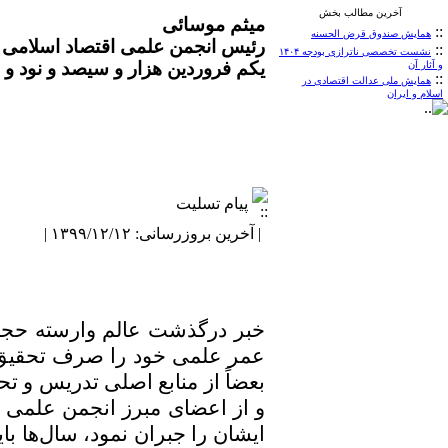
آخرین مطالب بخش
میثم موسائی
::
همایش صندوق قرض الحسنه
رئیس انجمن علمی اقتصاد اسلامی ا
::
نشست تخصصی ناترازی بودجه ۱۴۰۴
یکم فروردین هزار و سیصد و نود و ن
و آثار آن
::
همایش ملی عدالت اقتصادی در
اسلام و ایران
پیام تسلیت
| آخرین بروزرسانی: ۱۳۹۹/۱۲/۱۲ |
خبر درگذشت عالم وارسته حجه 
عمر علمی خود را صرف تحقیق و 
بعضاً از منابع اصلی تدریس و 
و از اعضای مبرز انجمن علمی اق
ایشان را جبران نمود، سال‌ها با