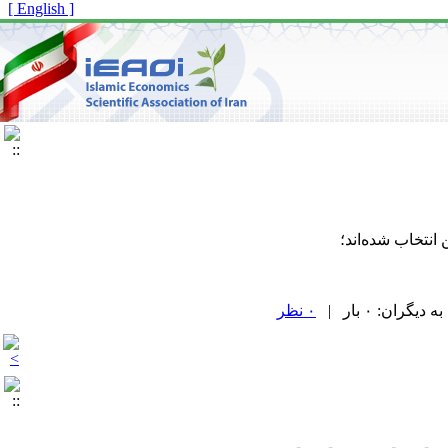
[ English ]
۰ نظر