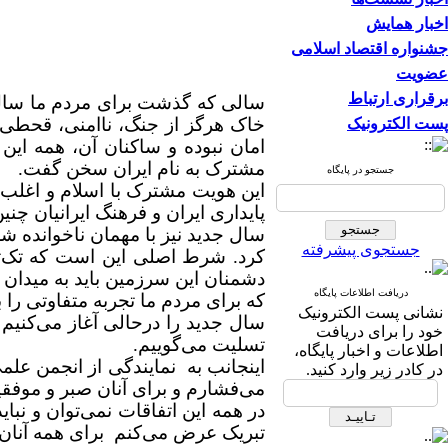
اخبار همایش
جشنواره اقتصاد اسلامی
عضویت
برقراری ارتباط
سالی که گذشت برای مردم ما سال اب
خاک هرگز از جنگ، ناامنی، قحطی،
پست الکترونیک
امان نبوده و ساکنان آن، همه این 
مشترک به نام ایران سخن گفت.
جستجو در پایگاه
این هویت مشترک با اسلام و اغلب 
پایداری ایران و فرهنگ ایرانیان چن
سال جدید نیز با مهمان ناخوانده ش
جستجوی پیشرفته
کرد. شرط اصلی این است که تک‌تک
دشمنان این سرزمین باید به میدان م
دریافت اطلاعات پایگاه
که برای مردم ما تجربه متفاوتی را ب
نشانی پست الکترونیک
سال جدید را درحالی آغاز می‌کنیم
خود را برای دریافت
تسلیت می‌گوییم.
اطلاعات و اخبار پایگاه،
اینجانب به نمایندگی از انجمن علم
در کادر زیر وارد کنید.
می‌فشارم و برای آنان صبر و موفق
در همه این اتفاقات نمی‌توان و نبا
تبریک عرض می‌کنم برای همه آنان 