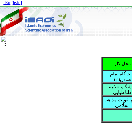
[ English ]
محل کار
نشگاه امام
صادق(ع)
نشگاه علامه
طباطبایی
 تقویت مذاهب
اسلامی