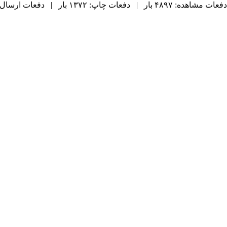
دفعات مشاهده: ۴۸۹۷ بار | دفعات چاپ: ۱۳۷۲ بار | دفعات ارسال به دیگران: ۶۶ بار |