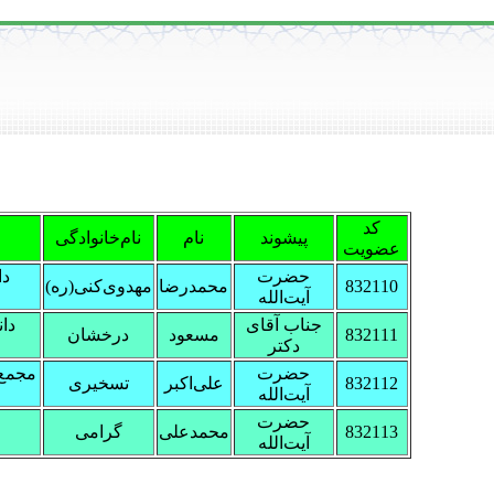
کد
پیشوند
نام
نام‌خانوادگی
عضویت
حضرت
دا
832110
محمدرضا
مهدوی‌کنی(ره)
آیت‌الله
جناب آقای
دا
832111
مسعود
درخشان
دکتر
حضرت
مجمع
832112
علی‌اکبر
تسخیری
آیت‌الله
حضرت
832113
محمدعلی
گرامی
آیت‌الله