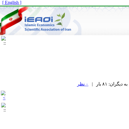
[ English ]
۰ نظر