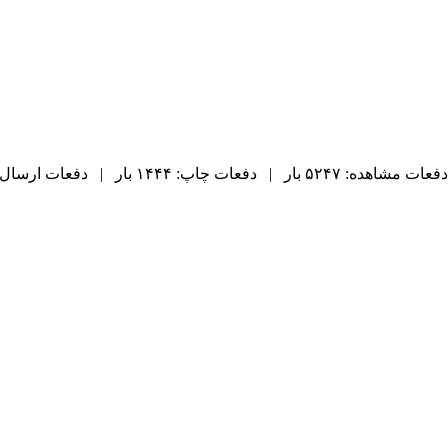
دفعات مشاهده: ۵۲۴۷ بار | دفعات چاپ: ۱۴۴۴ بار | دفعات ارسال به دیگران: ۹۵ بار |