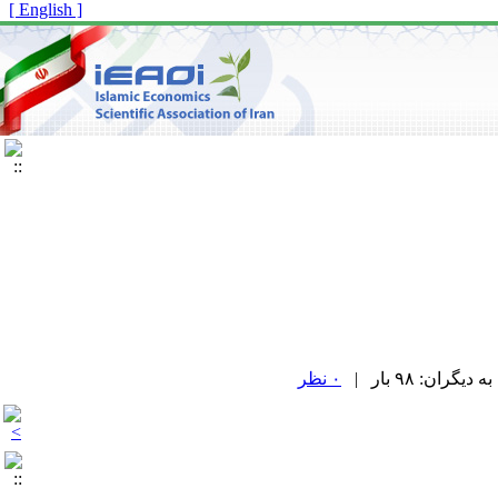
[ English ]
۰ نظر