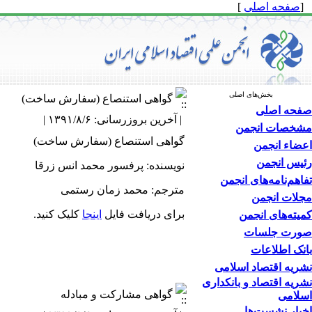
[
صفحه اصلی
]
بخش‌های اصلی
گواهی استنصاع (سفارش ساخت)
صفحه اصلی
| آخرین بروزرسانی: ۱۳۹۱/۸/۶ |
مشخصات انجمن
گواهی استنصاع (سفارش ساخت)
اعضاء انجمن
رئیس انجمن
نویسنده: پرفسور محمد انس زرقا
تفاهم‌نامه‌های انجمن
مترجم: محمد زمان رستمی
مجلات انجمن
برای دریافت فایل
اینجا
کلیک کنید.
کمیته‌های انجمن
صورت جلسات
بانک اطلاعات
نشریه اقتصاد اسلامی
نشریه اقتصاد و بانکداری
گواهی مشارکت و مبادله
اسلامی
اخبار نشست‌ها