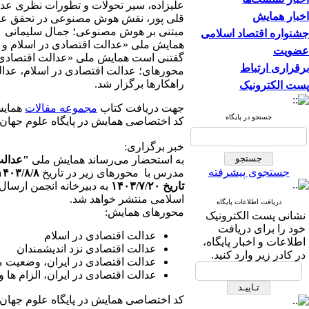
علیزاده، سیر تحولات و تطورات نظری عدا
اخبار همایش
قلی پور، نقش هوش مصنوعی در تحقق عدال
مبتنی بر هوش مصنوعی؛ جمال سلیمانی
جشنواره اقتصاد اسلامی
همایش ملی «عدالت اقتصادی در اسلام و ایرا
عضویت
گفتنی است همایش ملی «عدالت اقتصادی د
برقراری ارتباط
محورهای؛ عدالت اقتصادی در اسلام، عدالت
راهکارها برگزار شد.
پست الکترونیک
جهت دریافت کتاب
مجموعه مقالات
همایش
جستجو در پایگاه
کد اختصاصی همایش در پایگاه علوم جهان اسلام: ۵۲
خبر برگزاری:
به استحضار می‌رساند همایش ملی
"
عدالت
جستجوی پیشرفته
مدرس با محورهای زیر در تاریخ
۱۴۰۳/۸/۸
تاریخ ۱۴۰۳/۷/۲۰
به دبیرخانه انجمن ارسال
اسلامی منتشر خواهد شد.
دریافت اطلاعات پایگاه
محورهای همایش:
نشانی پست الکترونیک
خود را برای دریافت
عدالت اقتصادی در اسلام
اطلاعات و اخبار پایگاه،
عدالت اقتصادی نزد اندیشمندان
در کادر زیر وارد کنید.
عدالت اقتصادی در ایران، وضعیت 
عدالت اقتصادی در ایران، الزام ها و
کد اختصاصی همایش در پایگاه علوم جهان اسلام: ۵۲