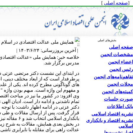
[
صفحه اصلی
]
بخش‌های اصلی
همایش ملی عدالت اقتصادی در اسلام و
صفحه اصلی
| آخرین بروزرسانی: ۱۴۰۳/۶/۲۴ |
مشخصات انجمن
اعضاء انجمن
مدرس برگزار شد.
رئیس انجمن
در ابتدای این نشست دکتر مرتضی عزتی د
تفاهم‌نامه‌های انجمن
پرطرفدار است که از ابعاد مختلف دینی، ا
مجلات انجمن
های گوناگونی مطرح کرده اند. یکی از علت
و مفهوم این واژه است. مبهم بودن واژه "
کمیته‌های انجمن
وی افزود: در کشور ما نیز در مباحث اقت
صورت جلسات
تمام ناشدنی و ادامه دار است. ادیان الهی 
بانک اطلاعات
دکتر عزتی در ادامه اظهار داشت: با توجه 
نشریه اقتصاد اسلامی
بانکداری اسلامی انتخاب شد و ۶ مقاله نیز در همایش به صورت سخنرانی ارائه می شود.
نشریه اقتصاد و بانکداری
در بخش بعدی همایش، مقالات به شرح زیر 
اسلامی
عدالت راهی برای مقابله با نابرابری ناشی
اخبار نشست‌ها