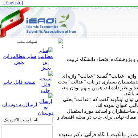
[ English ]
تسهیلات مطلب
سایر مطالب این
نبه ۸ آبان ۱۴۰۳ توسط انجمن اقتصاد اسلامی و پژوهشکده اقتصاد دانشگاه تربیت
بخش
واژه "عدالت" گفت: "عدالت" واژه ای
اندیشمندان بسیاری در باب "عدالت" بحث
نسخه قابل چاپ
و نظر داده اند، همین مبهم بودن معنا
 باشد.
 توان اینگونه گفت که "عدالت" بحثی
ارسال به دوستان
بی عنوان نموده اند.
 صاحبنظران و اساتید مورد استقبال
روند بررسی و ارزیابی توسط داوران، در پایان ۱۸ مقاله به عنوان مقاله نهایی برای چاپ در مجله اقتصاد و
ت در مالکیت با نگاه قرآنی؛ دکتر سعیده