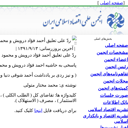
[
صفحه اصلی
]
بخش‌های اصلی
ردّ علی تعلیق أحمد فؤاد درویش و محم
صفحه اصلی
| آخرین بروزرسانی: ۱۳۹۱/۹/۱۳ |
مشخصات انجمن
ردّ علی تعلیق أحمد فؤاد درویش و محمود
اعضاء انجمن
پاسخی به حاشیه احمد فؤاد درویش و محم
رئیس انجمن
تفاهم‌نامه‌های انجمن
( و نیز ردی بر یادداشت أحمد شوقی دنیا و
مجلات انجمن
نوشته ی: محمد مختار متولی
کمیته‌های انجمن
کلیدواژه ها: تقاضای کل ( الطلب الکلی ) ، 
صورت جلسات
الاستثمار ) ، مصرف ( الاستهلاک ).
بانک اطلاعات
نشریه اقتصاد اسلامی
برای دریافت فایل
اینجا
کلیک کنید.
نشریه اقتصاد و بانکداری
اسلامی
اخبار نشست‌ها