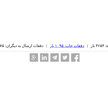
ر |
دفعات چاپ: ۱۰۹۵ بار
| دفعات ارسال به دیگران: ۷۵ بار |